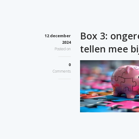
Box 3: onge
12 december
2024
tellen mee b
Posted on
0
Comments