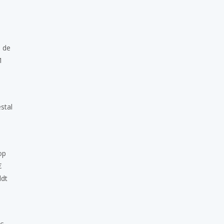
j de
1
stal
op
€
ldt