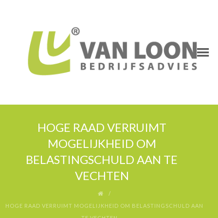
HOGE RAAD VERRUIMT
MOGELIJKHEID OM
BELASTINGSCHULD AAN TE
VECHTEN
HOGE RAAD VERRUIMT MOGELIJKHEID OM BELASTINGSCHULD AAN
TE VECHTEN