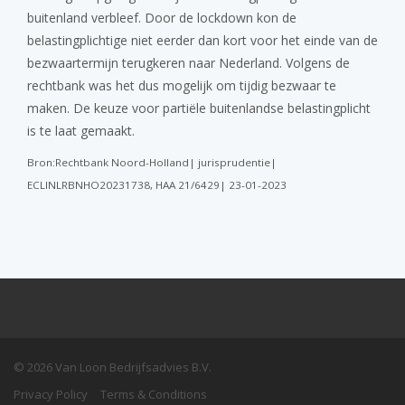
buitenland verbleef. Door de lockdown kon de
belastingplichtige niet eerder dan kort voor het einde van de
bezwaartermijn terugkeren naar Nederland. Volgens de
rechtbank was het dus mogelijk om tijdig bezwaar te
maken. De keuze voor partiële buitenlandse belastingplicht
is te laat gemaakt.
Bron:Rechtbank Noord-Holland| jurisprudentie|
ECLINLRBNHO20231738, HAA 21/6429| 23-01-2023
© 2026 Van Loon Bedrijfsadvies B.V.
Privacy Policy
Terms & Conditions