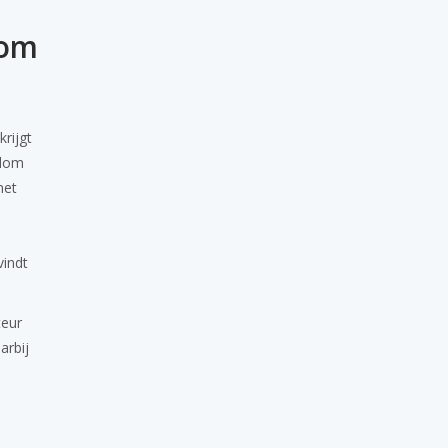
dom
rijgt
ndom
net
n
vindt
teur
arbij