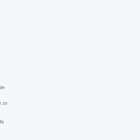
s
 de
e zo
lle