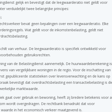
ngdienst gelijk en bevestigt dat de leegwaarderatio niet geldt voor
er verduidelijkt twee belangrijke principes:
is
echtsverkeer bevat geen bepalingen over een leegwaarderatio. Elke
rderingsregels. Wat geldt voor de inkomstenbelasting, geldt niet
drachtsbelasting.
hilt van verhuur. De leegwaarderatio is specifiek ontwikkeld voor
 voorbehouden gebruiksrechten.
ning van de Belastingdienst aannemelijk. De huurwaardeberekening i
ns van vergelijkbare woningen in de regio. Voor de inschatting van
enst gepubliceerde statistieken over levensverwachting en de kans op
raak bevestigt dat overdrachtsbelasting een transactiebelasting is di
e werkelijke marktwaarde.
ek gaat over gebruik en bewoning, heeft zij bredere betekenis voor a
ndom wordt overgedragen. De rechtbank benadrukt dat voor
de waarde in het economisch verkeer maatgevend is.