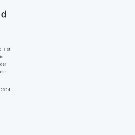
ad
d. Het
in
nder
ele
 2024.