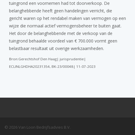
tuingrond een voornemen had tot doorverkoop. De
belanghebbende heeft geen handelingen verricht, die
gericht waren op het rendabel maken van vermogen op een
wijze die normaal actief vermogensbeheer te buiten gaat.
Het door de belanghebbende met de verkoop van de
tuingrond behaalde voordeel van € 700.000 vormt geen
belastbaar resultaat uit overige werkzaamheden.
Bron:Gerechtshof Den Haag| jurisprudentie|
ECLINLGHDHA20231354, BK-23/00048| 11-07-2023
© 2026 Van Loon Bedrijfsadvies B.V.